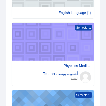
English Language (1)
Phyesics Medical
Semester 1
Phyesics Medical
أ.نسيبـة يوسف Teacher
المعلم
Cell Biology
Semester 1