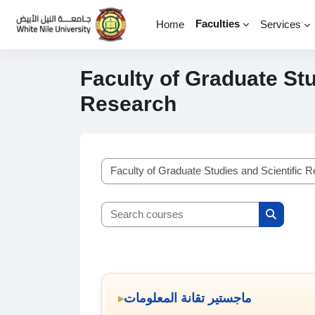
Skip to main content
Faculties
Home
Services
Faculty of Graduate Stu
Research
Course categories
Search courses
Search c
ماجستير تقانة المعلومات