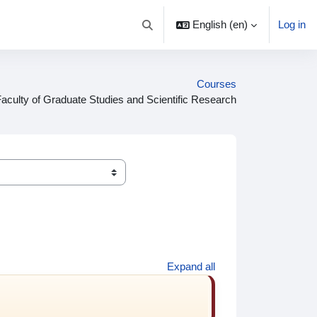
English ‎(en)‎
Log in
Toggle search input
Courses
Faculty of Graduate Studies and Scientific Research
Expand all