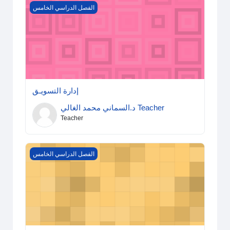
إدارة التسويـق
الفصل الدراسي الخامس
إدارة التسويـق
د.السماني محمد الغالي Teacher
Teacher
إدارة الموارد البشرية
الفصل الدراسي الخامس