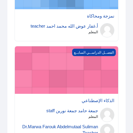
نمزجة ومحاكاة
أ.غفار عوض الله محمد احمد teacher
المعلم
الذكاء الإصطناعي
الفصــل الدراســي السابــع
الذكاء الإصطناعي
جمعة حامد جمعة نورين staff
المعلم
Dr.Marwa Farouk Abdelmutaal Suliman