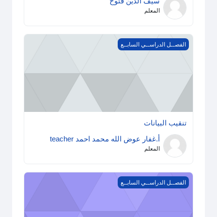
سيف الدين فتوح
المعلم
تنقيب البيانات
الفصــل الدراســي السابــع
تنقيب البيانات
أ.غفار عوض الله محمد احمد teacher
المعلم
التعليم الإلكتروني
الفصــل الدراســي السابــع